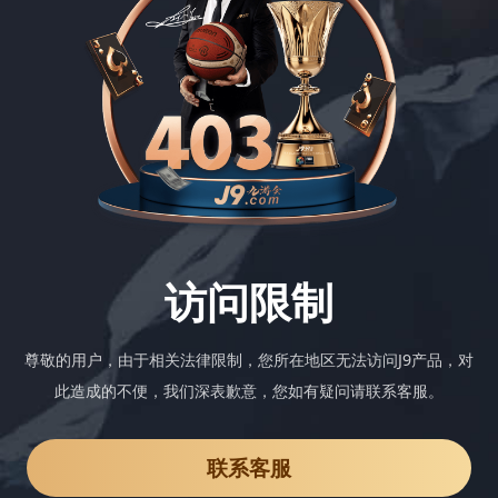
访问限制
尊敬的用户，由于相关法律限制，您所在地区无法访问J9产品，对
此造成的不便，我们深表歉意，您如有疑问请联系客服。
联系客服