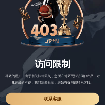
访问限制
尊敬的用户，由于相关法律限制，您所在地区无法访问J9产品，对
此造成的不便，我们深表歉意，您如有疑问请联系客服。
联系客服