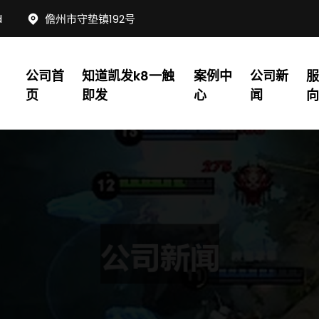
d
儋州市守垫镇192号
公司首
知道凯发k8一触
案例中
公司新
页
即发
心
闻