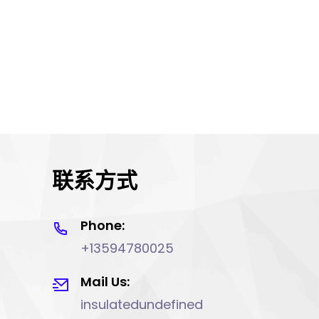
联系方式
Phone:
+13594780025
Mail Us:
insulatedundefined