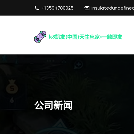
+13594780025
insulatedundefine
公司新闻