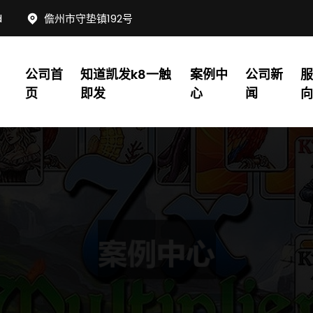
d
儋州市守垫镇192号
公司首
知道凯发k8一触
案例中
公司新
页
即发
心
闻