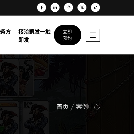
服务方
接洽凯发一触
立即
预约
向
即发
首页
案例中心