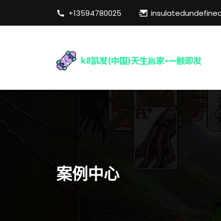
+13594780025
insulatedundefine
案例中心